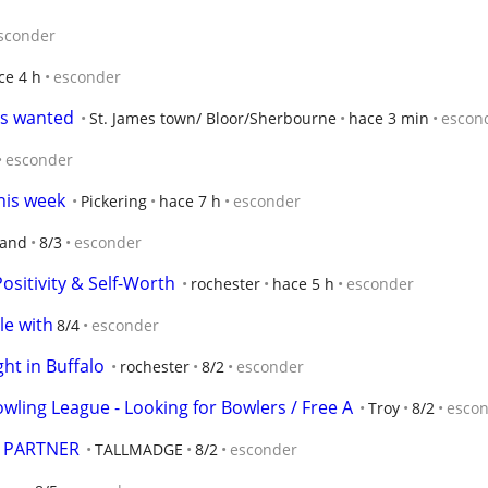
sconder
ce 4 h
esconder
es wanted
St. James town/ Bloor/Sherbourne
hace 3 min
escon
esconder
his week
Pickering
hace 7 h
esconder
land
8/3
esconder
Positivity & Self-Worth
rochester
hace 5 h
esconder
le with
8/4
esconder
t in Buffalo
rochester
8/2
esconder
wling League - Looking for Bowlers / Free A
Troy
8/2
esco
, PARTNER
TALLMADGE
8/2
esconder