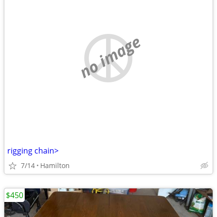
no image
rigging chain>
7/14
Hamilton
$450