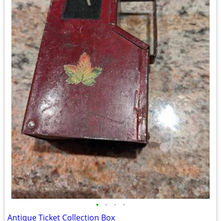
•
•
•
•
Antique Ticket Collection Box