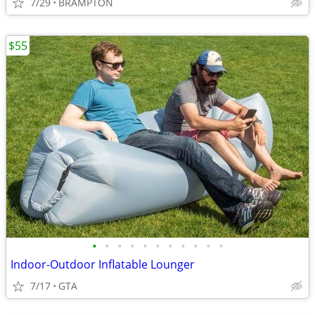
7/29
BRAMPTON
$55
•
•
•
•
•
•
•
•
•
•
•
Indoor-Outdoor Inflatable Lounger
7/17
GTA