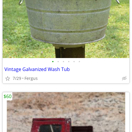
•
•
•
•
•
•
Vintage Galvanized Wash Tub
7/29
Fergus
$60