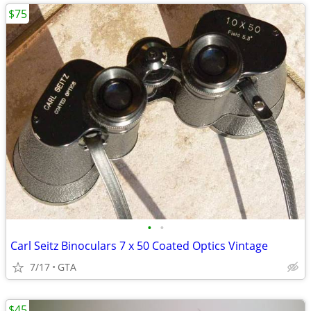
$75
•
•
Carl Seitz Binoculars 7 x 50 Coated Optics Vintage
7/17
GTA
$45