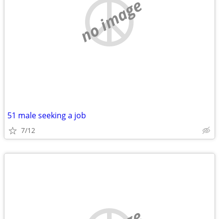
no image
51 male seeking a job
7/12