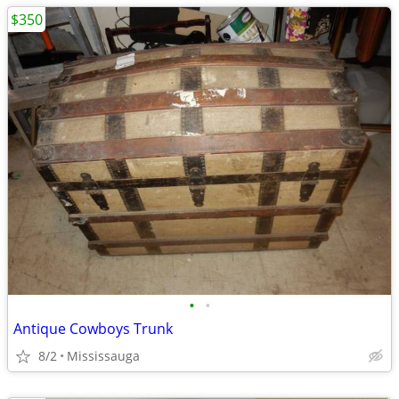
$350
•
•
Antique Cowboys Trunk
8/2
Mississauga