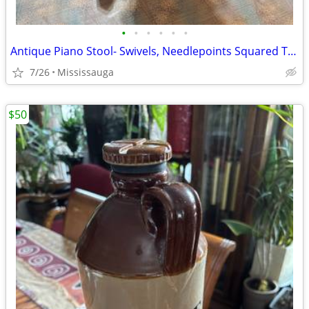
•
•
•
•
•
•
Antique Piano Stool- Swivels, Needlepoints Squared Top & Adjustable Height- $165
7/26
Mississauga
$50