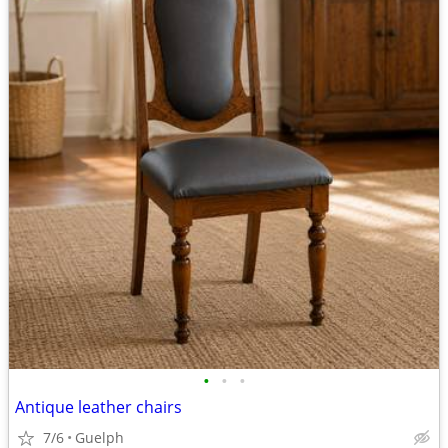
•
•
•
Antique leather chairs
7/6
Guelph