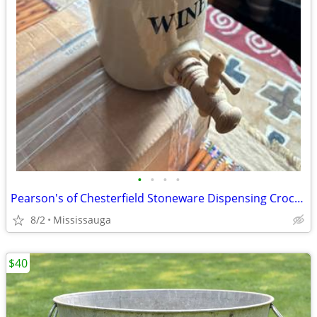
•
•
•
•
Pearson's of Chesterfield Stoneware Dispensing Crock w Spigot Cover, England
8/2
Mississauga
$40