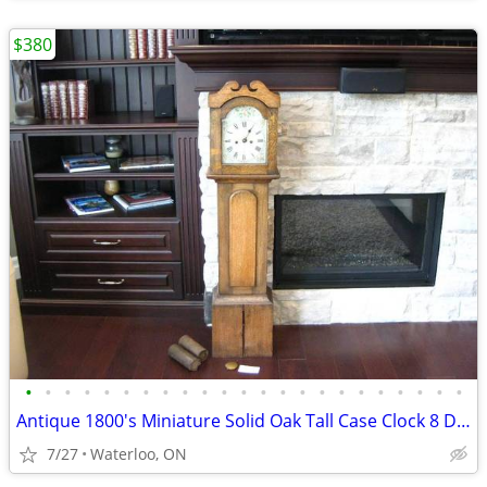
$380
•
•
•
•
•
•
•
•
•
•
•
•
•
•
•
•
•
•
•
•
•
•
•
Antique 1800's Miniature Solid Oak Tall Case Clock 8 Day Time
7/27
Waterloo, ON