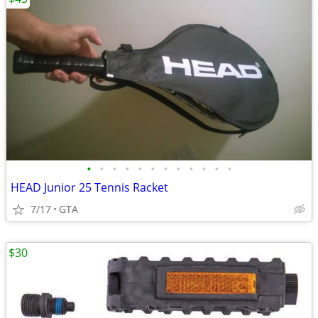
•
•
•
•
•
•
•
•
•
•
•
•
HEAD Junior 25 Tennis Racket
7/17
GTA
$30