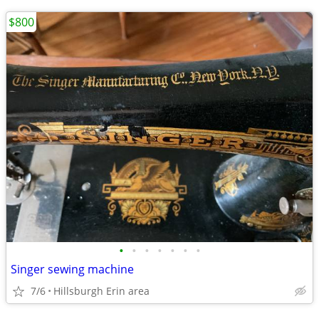
$800
•
•
•
•
•
•
•
Singer sewing machine
7/6
Hillsburgh Erin area