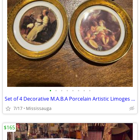
•
•
•
•
•
•
•
•
Set of 4 Decorative M.A.B.A Porcelain Artistic Limoges Plates 22k , 4.5”, (12c
7/17
Mississauga
$165