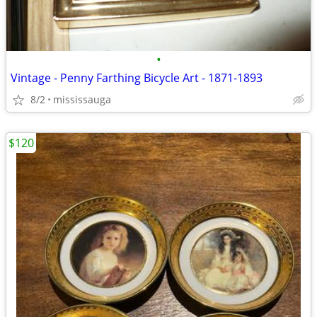
•
Vintage - Penny Farthing Bicycle Art - 1871-1893
8/2
mississauga
$120