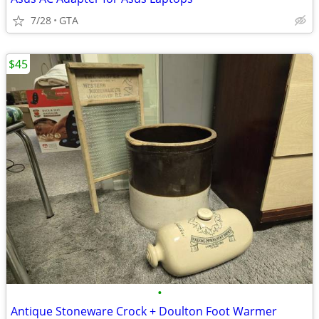
7/28
GTA
$45
•
Antique Stoneware Crock + Doulton Foot Warmer