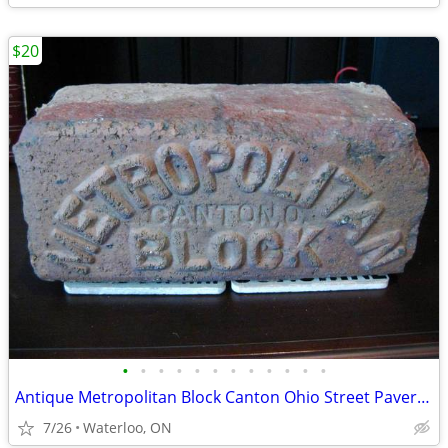
$20
•
•
•
•
•
•
•
•
•
•
•
•
Antique Metropolitan Block Canton Ohio Street Paver Brick Marker Paver
7/26
Waterloo, ON