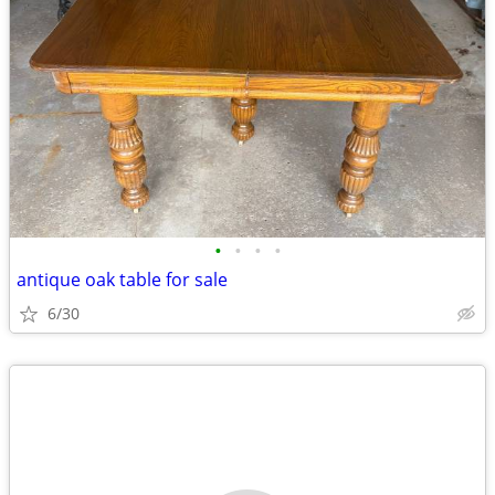
•
•
•
•
antique oak table for sale
6/30