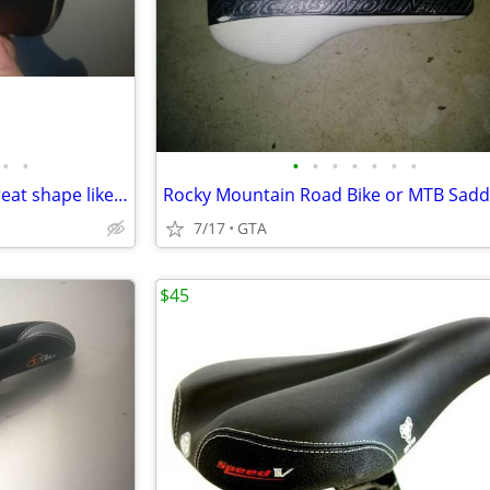
•
•
•
•
•
•
•
•
•
Selle Royal Wave Bike saddle great shape like new
Rocky Mountain Road Bike or MTB Sadd
7/17
GTA
$45