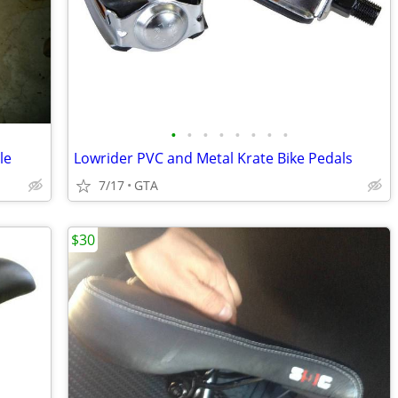
•
•
•
•
•
•
•
•
le
Lowrider PVC and Metal Krate Bike Pedals
7/17
GTA
$30