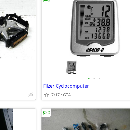
•
•
•
Filzer Cyclocomputer
7/17
GTA
$20