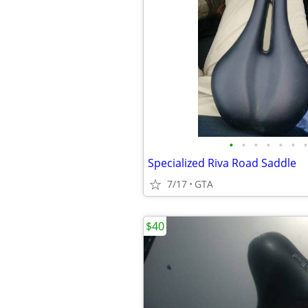
•
•
•
•
•
•
•
Specialized Riva Road Saddle
7/17
GTA
$40