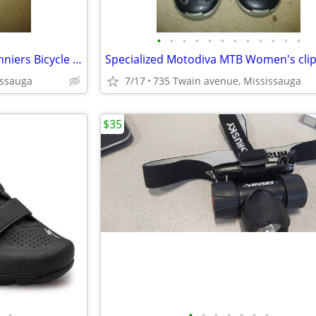
•
•
•
•
•
•
•
•
•
•
•
•
Set of TWO Schwinn Deluxe Panniers Bicycle Bags
issauga
7/17
735 Twain avenue, Mississauga
$35
•
•
•
•
•
•
•
•