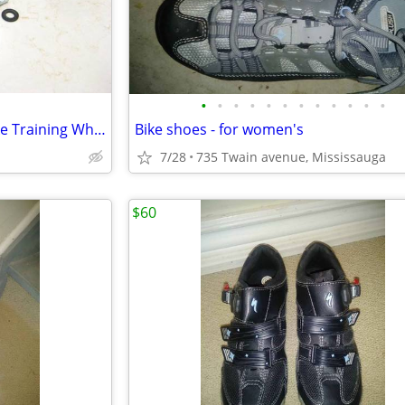
•
•
•
•
•
•
•
•
•
•
•
•
Pair of Youth Child's Bicycle Bike Training Wheels with hardware
Bike shoes - for women's
7/28
735 Twain avenue, Mississauga
$60