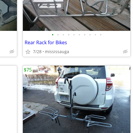
•
•
•
•
•
•
•
•
•
•
Rear Rack for Bikes
7/28
mississauga
$75