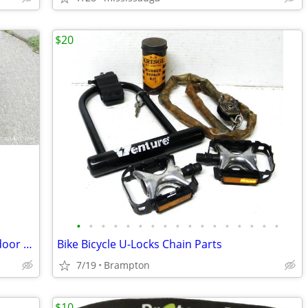
$20
•
•
•
•
•
•
•
•
•
•
•
•
•
•
•
•
•
Zol Predator Mtb Mountain Bike and Indoor Cycling Shoes
Bike Bicycle U-Locks Chain Parts
7/19
Brampton
$10