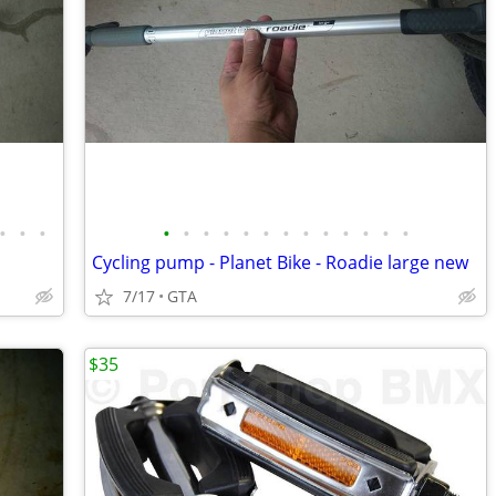
•
•
•
•
•
•
•
•
•
•
•
•
•
•
•
•
Cycling pump - Planet Bike - Roadie large new
7/17
GTA
$35