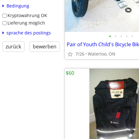
Bedingung
Kryptowährung OK
Lieferung möglich
sprache des postings
•
•
•
•
•
zurück
bewerben
7/26
Waterloo, ON
$60