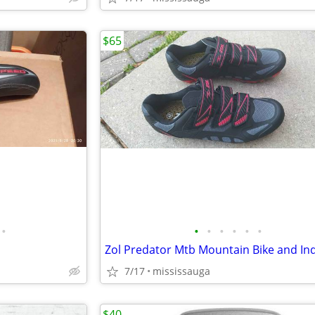
$65
•
•
•
•
•
•
•
7/17
mississauga
$40