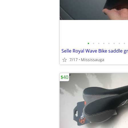
•
•
•
•
•
•
•
•
7/17
Mississauga
$40