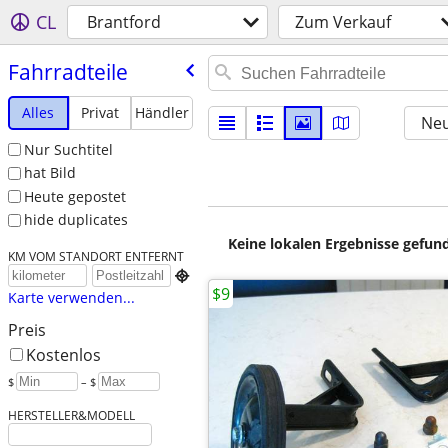
CL
Brantford
Zum Verkauf
Fahrradteile
Alles
Privat
Händler
Neu
Nur Suchtitel
hat Bild
Heute gepostet
hide duplicates
Keine lokalen Ergebnisse gefund
KM VOM STANDORT ENTFERNT

$9
Karte verwenden...
Preis
Kostenlos
$
– $
HERSTELLER&MODELL