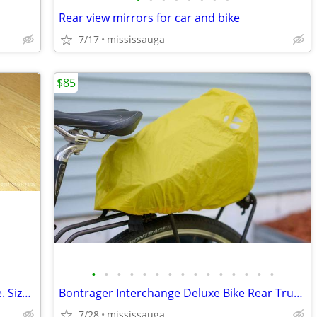
Rear view mirrors for car and bike
7/17
mississauga
$85
•
•
•
•
•
•
•
•
•
•
•
•
•
•
•
SPECIALIZED Women's Torch Road Shoe. Size EUR 38
Bontrager Interchange Deluxe Bike Rear Trunk bag
7/28
mississauga