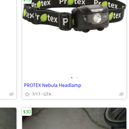
•
•
PROTEX Nebula Headlamp
7/17
GTA
$30