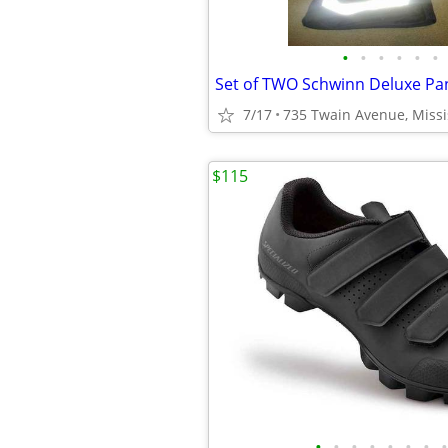
•
•
•
•
•
•
7/17
735 Twain Avenue, Miss
$115
•
•
•
•
•
•
•
•