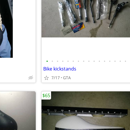
•
•
•
•
•
•
•
•
•
•
•
•
•
•
•
•
Bike kickstands
7/17
GTA
$65