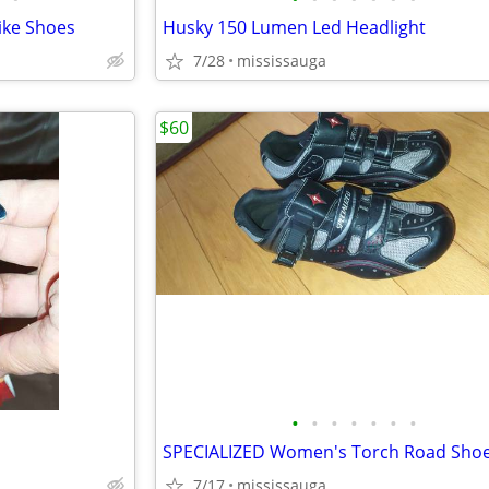
ike Shoes
Husky 150 Lumen Led Headlight
7/28
mississauga
$60
•
•
•
•
•
•
•
7/17
mississauga