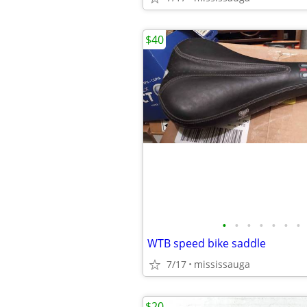
$40
•
•
•
•
•
•
•
WTB speed bike saddle
7/17
mississauga
$20