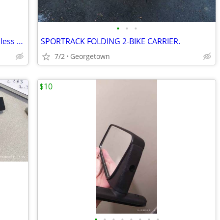
•
•
•
Specialized Motodiva MTB Women's clipless shoes
SPORTRACK FOLDING 2-BIKE CARRIER.
7/2
Georgetown
$10
•
•
•
•
•
•
•
•