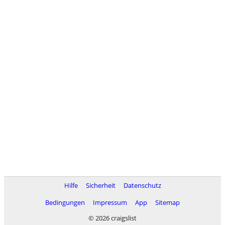
Hilfe
Sicherheit
Datenschutz
Bedingungen
Impressum
App
Sitemap
© 2026 craigslist