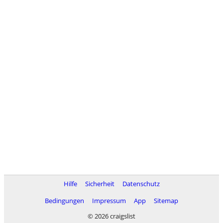
Hilfe
Sicherheit
Datenschutz
Bedingungen
Impressum
App
Sitemap
© 2026 craigslist