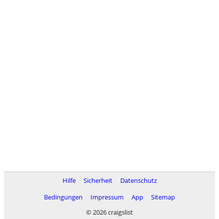
Hilfe
Sicherheit
Datenschutz
Bedingungen
Impressum
App
Sitemap
© 2026 craigslist