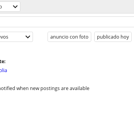
o
evos
anuncio con foto
publicado hoy
te:
lia
otified when new postings are available