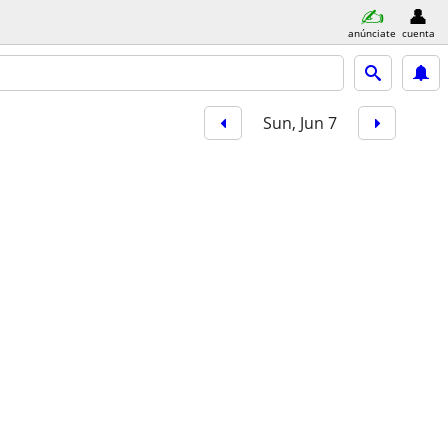
anúnciate
cuenta
Sun, Jun 7