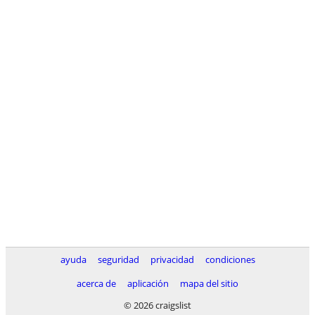
ayuda
seguridad
privacidad
condiciones
acerca de
aplicación
mapa del sitio
© 2026 craigslist