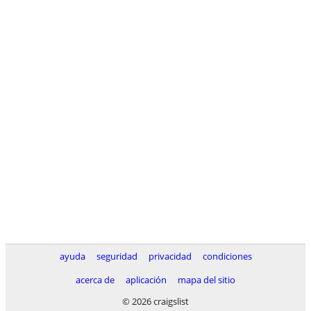
ayuda
seguridad
privacidad
condiciones
acerca de
aplicación
mapa del sitio
© 2026 craigslist