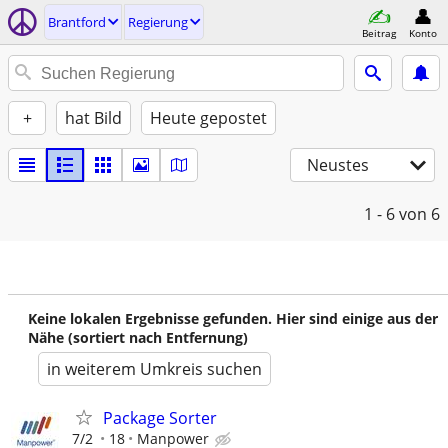
Brantford
Regierung
Beitrag
Konto
+
hat Bild
Heute gepostet
Neustes
1 - 6
von 6
Keine lokalen Ergebnisse gefunden. Hier sind einige aus der
Nähe (sortiert nach Entfernung)
in weiterem Umkreis suchen
Package Sorter
7/2
18
Manpower