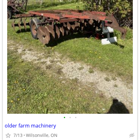
•
•
•
older farm machinery
7/13
Wilsonville, ON