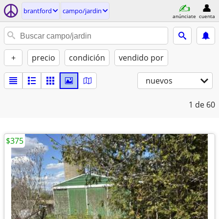
brantford
campo/jardin
anúnciate
cuenta
+
precio
condición
vendido por
nuevos
1
de 60
$375