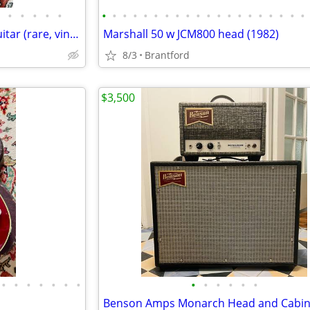
•
•
•
•
•
•
•
•
•
•
•
•
•
•
•
•
•
•
•
•
•
•
•
•
•
Fury guitars/ Fretter Electric Guitar (rare, vintage, Made in Canada)
Marshall 50 w JCM800 head (1982)
8/3
Brantford
$3,500
•
•
•
•
•
•
•
•
•
•
•
•
•
Benson Amps Monarch Head and Cabin