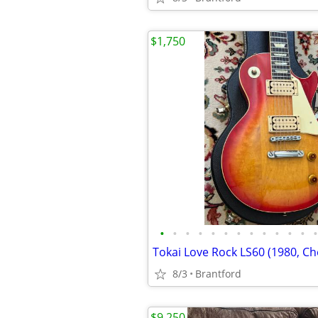
$1,750
•
•
•
•
•
•
•
•
•
•
•
•
•
Tokai Love Rock LS60 (1980, Ch
8/3
Brantford
$9,250