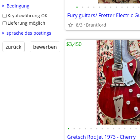
Bedingung
•
•
•
•
•
•
•
•
•
•
•
•
Kryptowährung OK
Lieferung möglich
8/3
Brantford
sprache des postings
$3,450
zurück
bewerben
•
•
•
•
•
•
•
•
•
•
•
•
•
Gretsch Roc Jet 1973 - Cherry