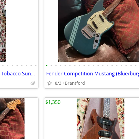
•
•
•
•
•
•
•
•
•
•
•
•
•
•
•
•
•
•
•
•
•
•
•
•
•
•
•
•
Gibson Les Paul Custom (1983, Tobacco Sunburst)
8/3
Brantford
$1,350