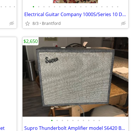
•
•
•
•
•
•
•
•
•
•
•
•
•
•
•
•
•
•
•
•
•
Electrical Guitar Company 1000S/Series 10 Delrin
8/3
Brantford
$2,650
•
•
•
•
•
•
•
•
•
•
et
Supro Thunderbolt Amplifier model S6420 BASS (1 x 15” speaker)