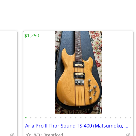
$1,250
•
•
•
•
•
•
•
•
•
•
•
•
•
•
•
•
•
•
•
•
•
•
Aria Pro II Thor Sound TS-400 (Matsumoku, Made in Japan)
8/3
Brantford