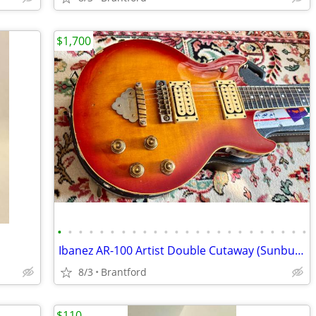
$1,700
•
•
•
•
•
•
•
•
•
•
•
•
•
•
•
•
•
•
•
•
•
•
•
•
Ibanez AR-100 Artist Double Cutaway (Sunburst, 1981)
8/3
Brantford
$110