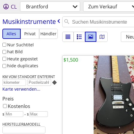
CL
Brantford
Zum Verkauf
Musikinstrumente
Alles
Privat
Händler
Neu
Nur Suchtitel
hat Bild
Heute gepostet
$1,500
hide duplicates
KM VOM STANDORT ENTFERNT

Karte verwenden...
Preis
Kostenlos
$
– $
HERSTELLER&MODELL