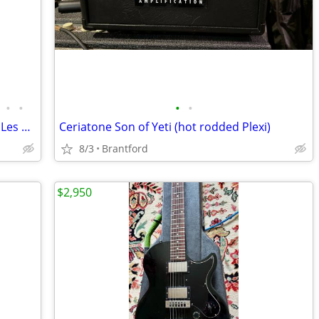
•
•
•
•
Univox Limited Edition Double Cutaway Les Paul Special (MIJ 1970's)
Ceriatone Son of Yeti (hot rodded Plexi)
8/3
Brantford
$2,950