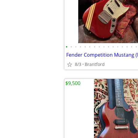
•
•
•
•
•
•
•
•
•
•
•
•
•
•
•
•
Fender Competition Mustang (
8/3
Brantford
$9,500