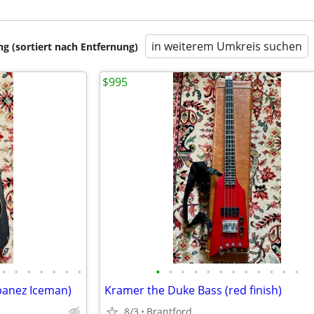
in weiterem Umkreis suchen
 (sortiert nach Entfernung)
$995
•
•
•
•
•
•
•
•
•
•
•
•
•
•
•
•
•
•
•
banez Iceman)
Kramer the Duke Bass (red finish)
8/3
Brantford