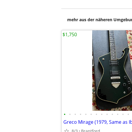
mehr aus der näheren Umgebung
$1,750
•
•
•
•
•
•
•
•
•
•
•
•
•
Greco Mirage (1979, Same as I
8/3
Brantford