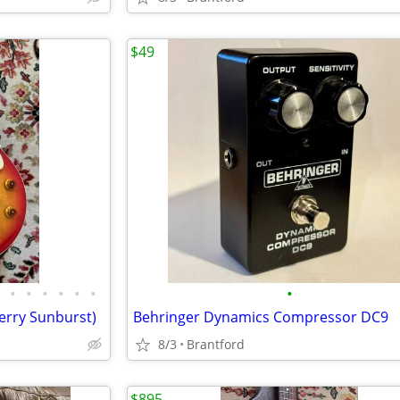
$49
•
•
•
•
•
•
•
erry Sunburst)
Behringer Dynamics Compressor DC9
8/3
Brantford
$895