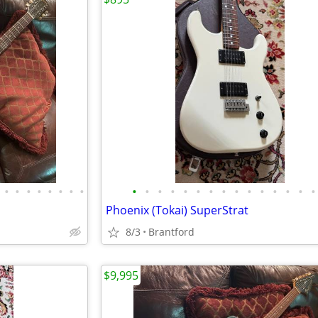
•
•
•
•
•
•
•
•
•
•
•
•
•
•
•
•
•
•
•
•
•
•
•
Phoenix (Tokai) SuperStrat
8/3
Brantford
$9,995