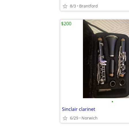
8/3
Brantford
$200
•
Sinclair clarinet
6/29
Norwich