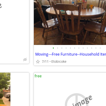
e
•
•
•
•
•
•
•
•
•
•
•
•
Moving---Free Furniture--Household It
7/11
Etobicoke
free
no image