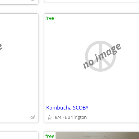
free
e
no image
Kombucha SCOBY
8/4
Burlington
free