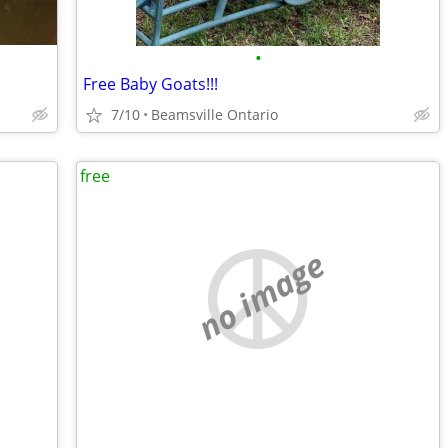
•
Free Baby Goats!!!
7/10
Beamsville Ontario
free
no image