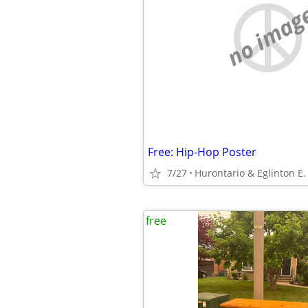
no imag
Free: Hip-Hop Poster
7/27
Hurontario & Eglinton E.
free