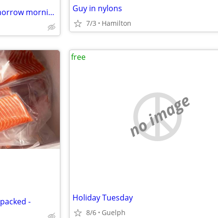
Guy in nylons
CURB ALERT - Must pick up tomorrow morning (Unit 1003)
7/3
Hamilton
free
no image
Holiday Tuesday
packed -
8/6
Guelph