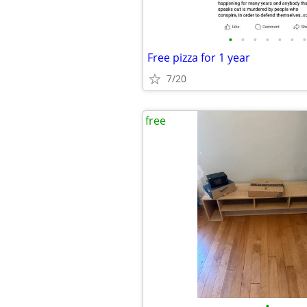
•
•
•
•
•
•
•
Free pizza for 1 year
7/20
free
•