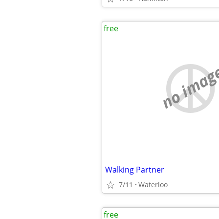
free
no imag
Walking Partner
7/11
Waterloo
free