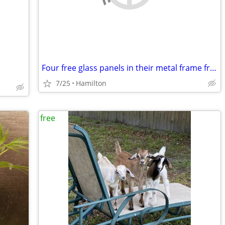
Four free glass panels in their metal frame from a 6ft sliding door
7/25
Hamilton
free