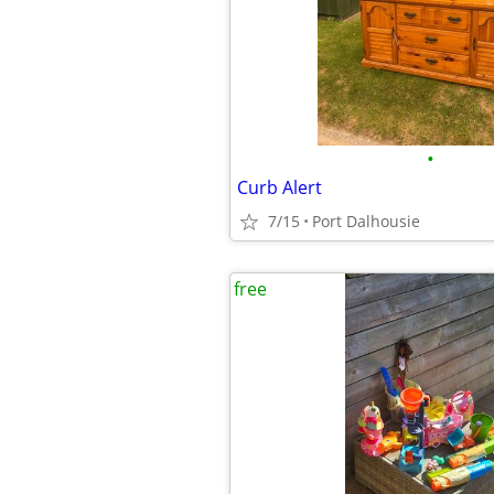
•
Curb Alert
7/15
Port Dalhousie
free