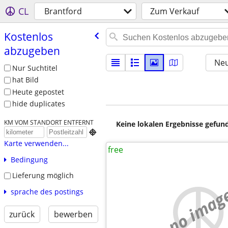
CL
Brantford
Zum Verkauf
Kostenlos
abzugeben
Neu
Nur Suchtitel
hat Bild
Heute gepostet
hide duplicates
KM VOM STANDORT ENTFERNT
Keine lokalen Ergebnisse gefund

Karte verwenden...
free
Bedingung
Lieferung möglich
no imag
sprache des postings
zurück
bewerben