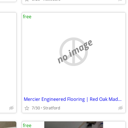
free
no image
Mercier Engineered Flooring | Red Oak Madera
7/30
Stratford
free