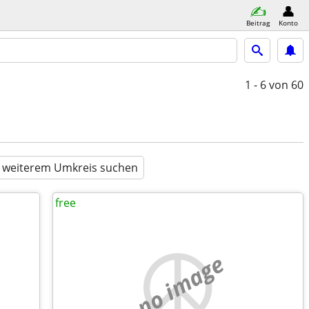
Beitrag
Konto
1 - 6
von 60
n weiterem Umkreis suchen
free
no image