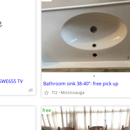
e
•
55WE655 TV
Bathroom sink 38-40”- free pick up
7/2
Mississauga
free