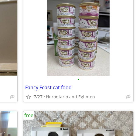
•
Fancy Feast cat food
7/27
Hurontario and Eglinton
free