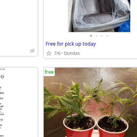
•
•
•
•
Free for pick up today
7/6
Dundas
free