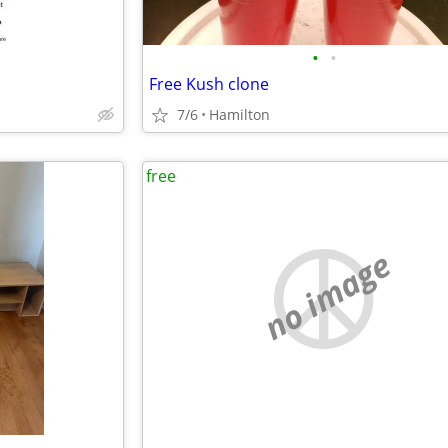
•
•
Free Kush clone
7/6
Hamilton
free
no image