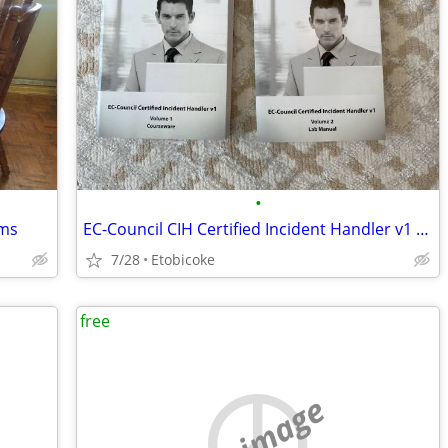
•
ems
EC-Council CIH Certified Incident Handler v1 - Courseware and Labs
7/28
Etobicoke
free
no image