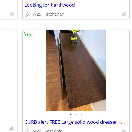
Looking for hard wood
7/26
Kitchener
free
•
•
•
CURB alert FREE Large solid wood dresser +mirror free
6/28
Rosedale